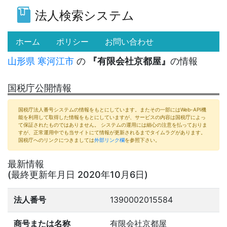
法人検索システム
(current)
ホーム
ポリシー
お問い合わせ
山形県
寒河江市
の
『有限会社京都屋』
の情報
国税庁公開情報
国税庁法人番号システムの情報をもとにしています。またその一部にはWeb-API機
能を利用して取得した情報をもとにしていますが、サービスの内容は国税庁によっ
て保証されたものではありません。 システムの運用には細心の注意を払っておりま
すが、正常運用中でも当サイトにて情報が更新されるまでタイムラグがあります。
国税庁へのリンクにつきましては
外部リンク欄
を参照下さい。
最新情報
(最終更新年月日 2020年10月6日)
法人番号
1390002015584
商号または名称
有限会社京都屋