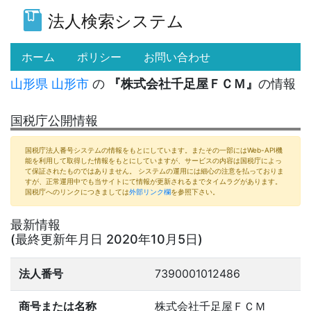
法人検索システム
(current)
ホーム
ポリシー
お問い合わせ
山形県
山形市
の
『株式会社千足屋ＦＣＭ』
の情報
国税庁公開情報
国税庁法人番号システムの情報をもとにしています。またその一部にはWeb-API機
能を利用して取得した情報をもとにしていますが、サービスの内容は国税庁によっ
て保証されたものではありません。 システムの運用には細心の注意を払っておりま
すが、正常運用中でも当サイトにて情報が更新されるまでタイムラグがあります。
国税庁へのリンクにつきましては
外部リンク欄
を参照下さい。
最新情報
(最終更新年月日 2020年10月5日)
法人番号
7390001012486
商号または名称
株式会社千足屋ＦＣＭ