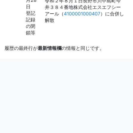
月28
令和２年８月１日長野市川中島町今
日
井３８４番地株式会社エスエフシー
登記
アール（
4100001000407
）に合併し
記録
解散
の閉
鎖等
履歴の最終行が
最新情報欄
の情報と同じです。