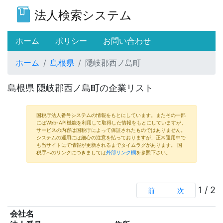
法人検索システム
(current)
ホーム
ポリシー
お問い合わせ
ホーム
島根県
隠岐郡西ノ島町
島根県 隠岐郡西ノ島町の企業リスト
国税庁法人番号システムの情報をもとにしています。またその一部
にはWeb-API機能を利用して取得した情報をもとにしていますが、
サービスの内容は国税庁によって保証されたものではありません。
システムの運用には細心の注意を払っておりますが、正常運用中で
も当サイトにて情報が更新されるまでタイムラグがあります。 国
税庁へのリンクにつきましては
外部リンク欄
を参照下さい。
1 / 2
前
次
会社名