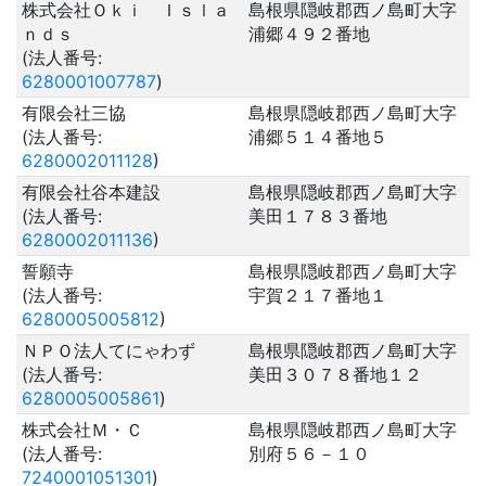
株式会社Ｏｋｉ Ｉｓｌａ
島根県隠岐郡西ノ島町大字
ｎｄｓ
浦郷４９２番地
(法人番号:
6280001007787
)
有限会社三協
島根県隠岐郡西ノ島町大字
(法人番号:
浦郷５１４番地５
6280002011128
)
有限会社谷本建設
島根県隠岐郡西ノ島町大字
(法人番号:
美田１７８３番地
6280002011136
)
誓願寺
島根県隠岐郡西ノ島町大字
(法人番号:
宇賀２１７番地１
6280005005812
)
ＮＰＯ法人てにゃわず
島根県隠岐郡西ノ島町大字
(法人番号:
美田３０７８番地１２
6280005005861
)
株式会社Ｍ・Ｃ
島根県隠岐郡西ノ島町大字
(法人番号:
別府５６－１０
7240001051301
)