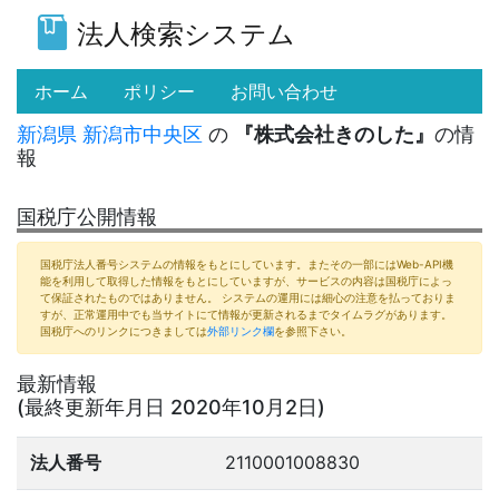
法人検索システム
(current)
ホーム
ポリシー
お問い合わせ
新潟県
新潟市中央区
の
『株式会社きのした』
の情
報
国税庁公開情報
国税庁法人番号システムの情報をもとにしています。またその一部にはWeb-API機
能を利用して取得した情報をもとにしていますが、サービスの内容は国税庁によっ
て保証されたものではありません。 システムの運用には細心の注意を払っておりま
すが、正常運用中でも当サイトにて情報が更新されるまでタイムラグがあります。
国税庁へのリンクにつきましては
外部リンク欄
を参照下さい。
最新情報
(最終更新年月日 2020年10月2日)
法人番号
2110001008830