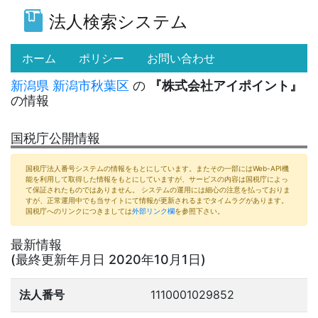
法人検索システム
(current)
ホーム
ポリシー
お問い合わせ
新潟県
新潟市秋葉区
の
『株式会社アイポイント』
の情報
国税庁公開情報
国税庁法人番号システムの情報をもとにしています。またその一部にはWeb-API機
能を利用して取得した情報をもとにしていますが、サービスの内容は国税庁によっ
て保証されたものではありません。 システムの運用には細心の注意を払っておりま
すが、正常運用中でも当サイトにて情報が更新されるまでタイムラグがあります。
国税庁へのリンクにつきましては
外部リンク欄
を参照下さい。
最新情報
(最終更新年月日 2020年10月1日)
法人番号
1110001029852