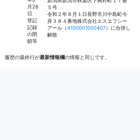
新潟県新潟市秋葉区下興野町１７番
月28
５号
日
令和２年８月１日長野市川中島町今
登記
井３８４番地株式会社エスエフシー
記録
アール（
4100001000407
）に合併し
の閉
解散
鎖等
履歴の最終行が
最新情報欄
の情報と同じです。