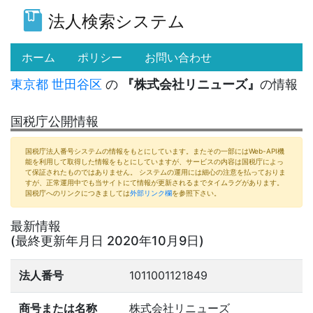
法人検索システム
(current)
ホーム
ポリシー
お問い合わせ
東京都
世田谷区
の
『株式会社リニューズ』
の情報
国税庁公開情報
国税庁法人番号システムの情報をもとにしています。またその一部にはWeb-API機
能を利用して取得した情報をもとにしていますが、サービスの内容は国税庁によっ
て保証されたものではありません。 システムの運用には細心の注意を払っておりま
すが、正常運用中でも当サイトにて情報が更新されるまでタイムラグがあります。
国税庁へのリンクにつきましては
外部リンク欄
を参照下さい。
最新情報
(最終更新年月日 2020年10月9日)
法人番号
1011001121849
商号または名称
株式会社リニューズ