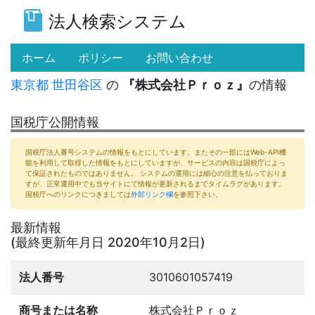
法人検索システム
(current)
ホーム
ポリシー
お問い合わせ
東京都
世田谷区
の
『株式会社Ｐｒｏｚ』
の情報
国税庁公開情報
国税庁法人番号システムの情報をもとにしています。またその一部にはWeb-API機
能を利用して取得した情報をもとにしていますが、サービスの内容は国税庁によっ
て保証されたものではありません。 システムの運用には細心の注意を払っておりま
すが、正常運用中でも当サイトにて情報が更新されるまでタイムラグがあります。
国税庁へのリンクにつきましては
外部リンク欄
を参照下さい。
最新情報
(最終更新年月日 2020年10月2日)
法人番号
3010601057419
商号または名称
株式会社Ｐｒｏｚ