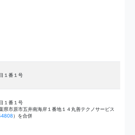
目１番１号
目１番１号
葉県市原市五井南海岸１番地１４丸善テクノサービス
54808
）を合併
。