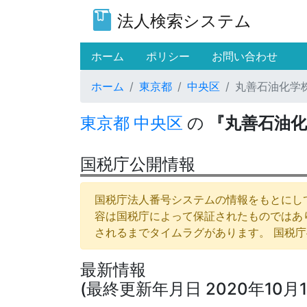
法人検索システム
(current)
ホーム
ポリシー
お問い合わせ
ホーム
東京都
中央区
丸善石油化学
東京都
中央区
の
『丸善石油化
国税庁公開情報
国税庁法人番号システムの情報をもとにして
容は国税庁によって保証されたものではあ
されるまでタイムラグがあります。 国税
最新情報
(最終更新年月日 2020年10月1