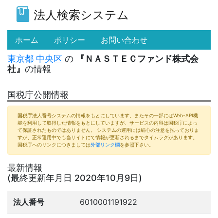
法人検索システム
(current)
ホーム
ポリシー
お問い合わせ
東京都
中央区
の
『ＮＡＳＴＥＣファンド株式会
社』
の情報
国税庁公開情報
国税庁法人番号システムの情報をもとにしています。またその一部にはWeb-API機
能を利用して取得した情報をもとにしていますが、サービスの内容は国税庁によっ
て保証されたものではありません。 システムの運用には細心の注意を払っておりま
すが、正常運用中でも当サイトにて情報が更新されるまでタイムラグがあります。
国税庁へのリンクにつきましては
外部リンク欄
を参照下さい。
最新情報
(最終更新年月日 2020年10月9日)
法人番号
6010001191922