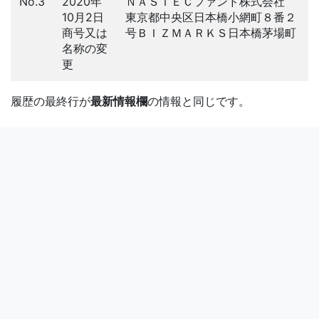
No.3
2020年
ＮＡＳＴＥＣファンド株式会社
10月2日
東京都中央区日本橋小網町８番２
商号又は
号ＢＩＺＭＡＲＫＳ日本橋茅場町
名称の変
更
履歴の最終行が
最新情報欄
の情報と同じです。