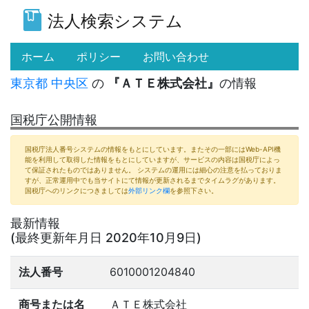
法人検索システム
(current)
ホーム
ポリシー
お問い合わせ
東京都
中央区
の
『ＡＴＥ株式会社』
の情報
国税庁公開情報
国税庁法人番号システムの情報をもとにしています。またその一部にはWeb-API機
能を利用して取得した情報をもとにしていますが、サービスの内容は国税庁によっ
て保証されたものではありません。 システムの運用には細心の注意を払っておりま
すが、正常運用中でも当サイトにて情報が更新されるまでタイムラグがあります。
国税庁へのリンクにつきましては
外部リンク欄
を参照下さい。
最新情報
(最終更新年月日 2020年10月9日)
法人番号
6010001204840
商号または名
ＡＴＥ株式会社