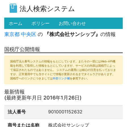
法人検索システム
(current)
ホーム
ポリシー
お問い合わせ
東京都
中央区
の
『株式会社サンシップ』
の情報
国税庁公開情報
国税庁法人番号システムの情報をもとにしています。またその一部にはWeb-API機
能を利用して取得した情報をもとにしていますが、サービスの内容は国税庁によっ
て保証されたものではありません。 システムの運用には細心の注意を払っておりま
すが、正常運用中でも当サイトにて情報が更新されるまでタイムラグがあります。
国税庁へのリンクにつきましては
外部リンク欄
を参照下さい。
最新情報
(最終更新年月日 2016年1月26日)
法人番号
9010001152632
商号または名称
株式会社サンシップ