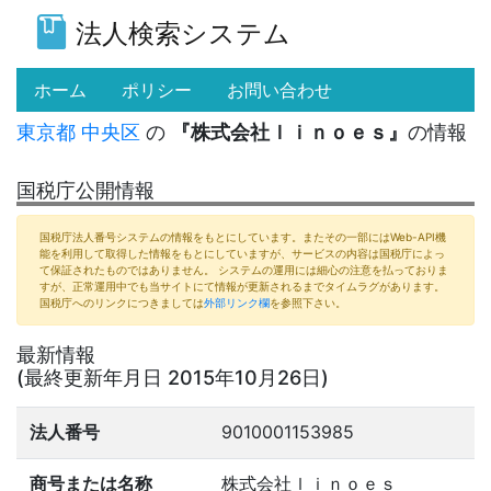
法人検索システム
(current)
ホーム
ポリシー
お問い合わせ
東京都
中央区
の
『株式会社ｌｉｎｏｅｓ』
の情報
国税庁公開情報
国税庁法人番号システムの情報をもとにしています。またその一部にはWeb-API機
能を利用して取得した情報をもとにしていますが、サービスの内容は国税庁によっ
て保証されたものではありません。 システムの運用には細心の注意を払っておりま
すが、正常運用中でも当サイトにて情報が更新されるまでタイムラグがあります。
国税庁へのリンクにつきましては
外部リンク欄
を参照下さい。
最新情報
(最終更新年月日 2015年10月26日)
法人番号
9010001153985
商号または名称
株式会社ｌｉｎｏｅｓ