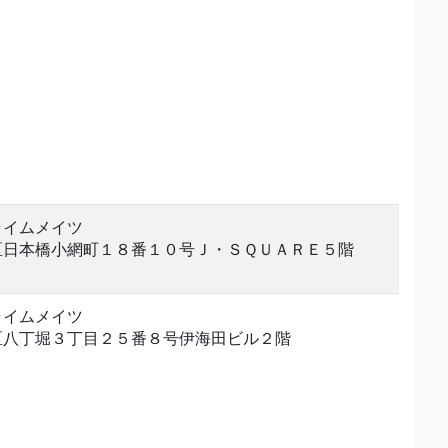
ライムメイツ
区日本橋小網町１８番１０号Ｊ・ＳＱＵＡＲＥ５階
ライムメイツ
区八丁堀３丁目２５番８号伊海田ビル２階
。