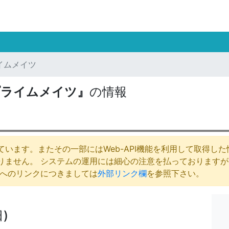
イムメイツ
プライムメイツ』
の情報
います。またその一部にはWeb-API機能を利用して取得し
りません。 システムの運用には細心の注意を払っております
庁へのリンクにつきましては
外部リンク欄
を参照下さい。
)