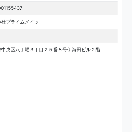
001155437
会社プライムメイツ
都中央区八丁堀３丁目２５番８号伊海田ビル２階