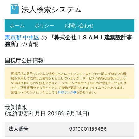
法人検索システム
(current)
ホーム
ポリシー
お問い合わせ
東京都
中央区
の
『株式会社ＩＳＡＭＩ建築設計事
務所』
の情報
国税庁公開情報
国税庁法人番号システムの情報をもとにしています。またその一部にはWeb-API機
能を利用して取得した情報をもとにしていますが、サービスの内容は国税庁によっ
て保証されたものではありません。 システムの運用には細心の注意を払っておりま
すが、正常運用中でも当サイトにて情報が更新されるまでタイムラグがあります。
国税庁へのリンクにつきましては
外部リンク欄
を参照下さい。
最新情報
(最終更新年月日 2016年9月14日)
法人番号
9010001155486