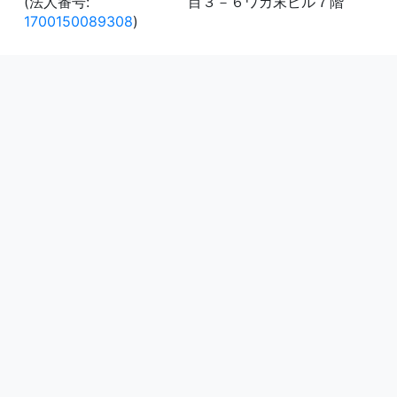
(法人番号:
目３－６ワカ末ビル７階
1700150089308
)