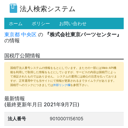
法人検索システム
(current)
ホーム
ポリシー
お問い合わせ
東京都
中央区
の
『株式会社東京パーツセンター』
の情報
国税庁公開情報
国税庁法人番号システムの情報をもとにしています。またその一部にはWeb-API機
能を利用して取得した情報をもとにしていますが、サービスの内容は国税庁によっ
て保証されたものではありません。 システムの運用には細心の注意を払っておりま
すが、正常運用中でも当サイトにて情報が更新されるまでタイムラグがあります。
国税庁へのリンクにつきましては
外部リンク欄
を参照下さい。
最新情報
(最終更新年月日 2021年9月7日)
法人番号
9010001156105