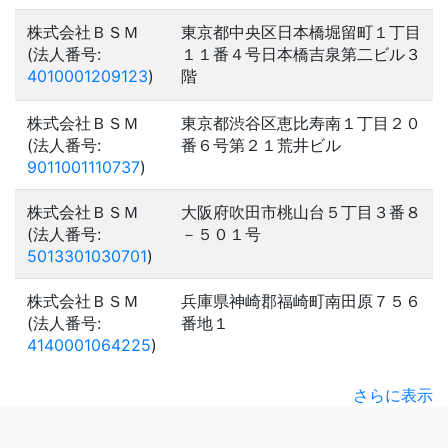
株式会社ＢＳＭ
東京都中央区日本橋堀留町１丁目
(法人番号:
１１番４号日本橋吉泉第二ビル３
4010001209123
)
階
株式会社ＢＳＭ
東京都渋谷区恵比寿南１丁目２０
(法人番号:
番６号第２１荒井ビル
9011001110737
)
株式会社ＢＳＭ
大阪府吹田市桃山台５丁目３番８
(法人番号:
－５０１号
5013301030701
)
株式会社ＢＳＭ
兵庫県神崎郡福崎町南田原７５６
(法人番号:
番地１
4140001064225
)
さらに表示