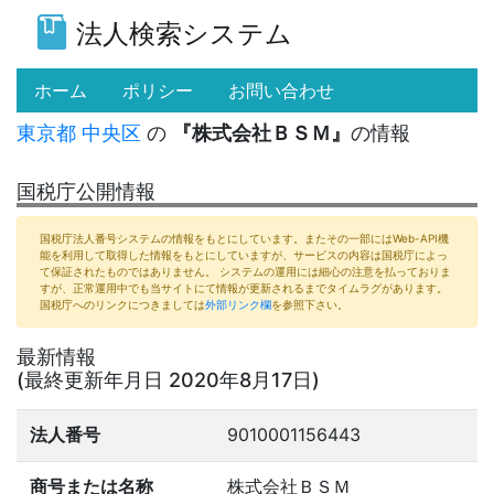
法人検索システム
(current)
ホーム
ポリシー
お問い合わせ
東京都
中央区
の
『株式会社ＢＳＭ』
の情報
国税庁公開情報
国税庁法人番号システムの情報をもとにしています。またその一部にはWeb-API機
能を利用して取得した情報をもとにしていますが、サービスの内容は国税庁によっ
て保証されたものではありません。 システムの運用には細心の注意を払っておりま
すが、正常運用中でも当サイトにて情報が更新されるまでタイムラグがあります。
国税庁へのリンクにつきましては
外部リンク欄
を参照下さい。
最新情報
(最終更新年月日 2020年8月17日)
法人番号
9010001156443
商号または名称
株式会社ＢＳＭ