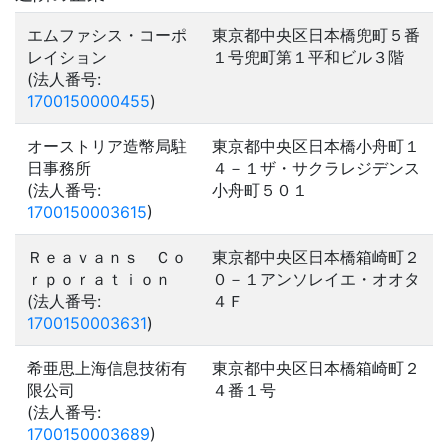
エムファシス・コーポ
東京都中央区日本橋兜町５番
レイション
１号兜町第１平和ビル３階
(法人番号:
1700150000455
)
オーストリア造幣局駐
東京都中央区日本橋小舟町１
日事務所
４－１ザ・サクラレジデンス
(法人番号:
小舟町５０１
1700150003615
)
Ｒｅａｖａｎｓ Ｃｏ
東京都中央区日本橋箱崎町２
ｒｐｏｒａｔｉｏｎ
０－１アンソレイエ・オオタ
(法人番号:
４Ｆ
1700150003631
)
希亜思上海信息技術有
東京都中央区日本橋箱崎町２
限公司
４番１号
(法人番号:
1700150003689
)