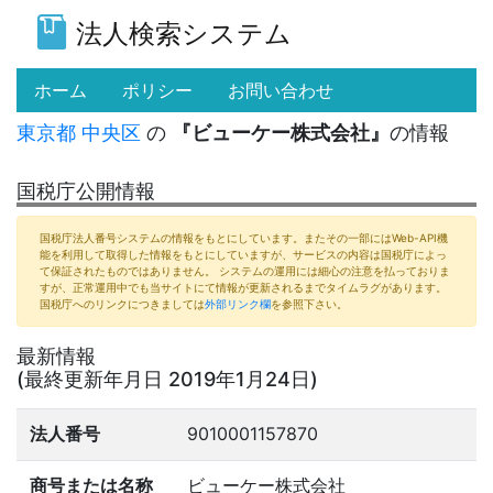
法人検索システム
(current)
ホーム
ポリシー
お問い合わせ
東京都
中央区
の
『ビューケー株式会社』
の情報
国税庁公開情報
国税庁法人番号システムの情報をもとにしています。またその一部にはWeb-API機
能を利用して取得した情報をもとにしていますが、サービスの内容は国税庁によっ
て保証されたものではありません。 システムの運用には細心の注意を払っておりま
すが、正常運用中でも当サイトにて情報が更新されるまでタイムラグがあります。
国税庁へのリンクにつきましては
外部リンク欄
を参照下さい。
最新情報
(最終更新年月日 2019年1月24日)
法人番号
9010001157870
商号または名称
ビューケー株式会社