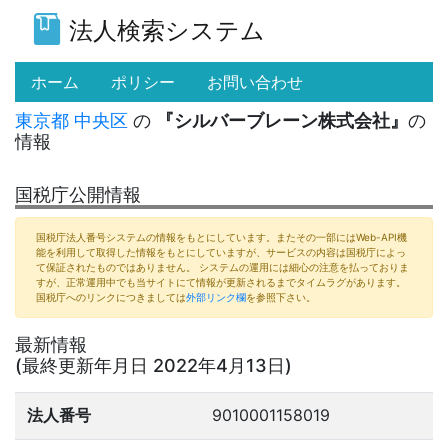
法人検索システム
(current)
ホーム
ポリシー
お問い合わせ
東京都
中央区
の
『シルバーブレーン株式会社』
の
情報
国税庁公開情報
国税庁法人番号システムの情報をもとにしています。またその一部にはWeb-API機
能を利用して取得した情報をもとにしていますが、サービスの内容は国税庁によっ
て保証されたものではありません。 システムの運用には細心の注意を払っておりま
すが、正常運用中でも当サイトにて情報が更新されるまでタイムラグがあります。
国税庁へのリンクにつきましては
外部リンク欄
を参照下さい。
最新情報
(最終更新年月日 2022年4月13日)
法人番号
9010001158019