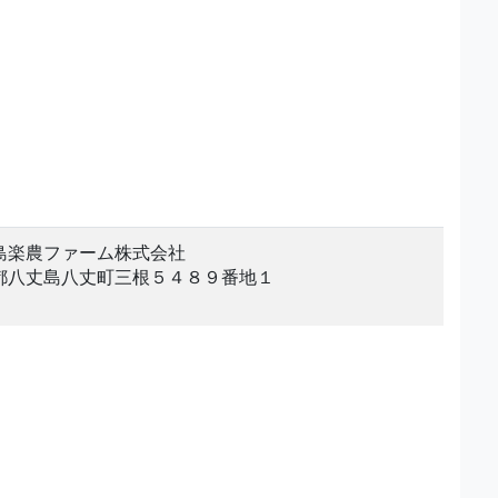
島楽農ファーム株式会社
都八丈島八丈町三根５４８９番地１
。