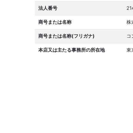
法人番号
21
商号または名称
株
商号または名称(フリガナ)
コ
本店又は主たる事務所の所在地
東