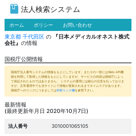
法人検索システム
(current)
ホーム
ポリシー
お問い合わせ
東京都
千代田区
の
『日本メディカルオネスト株式
会社』
の情報
国税庁公開情報
国税庁法人番号システムの情報をもとにしています。またその一部にはWeb-API機
能を利用して取得した情報をもとにしていますが、サービスの内容は国税庁によっ
て保証されたものではありません。 システムの運用には細心の注意を払っておりま
すが、正常運用中でも当サイトにて情報が更新されるまでタイムラグがあります。
国税庁へのリンクにつきましては
外部リンク欄
を参照下さい。
最新情報
(最終更新年月日 2020年10月7日)
法人番号
3010001065105