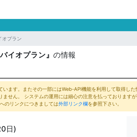
イオプラン
社バイオプラン』
の情報
います。またその一部にはWeb-API機能を利用して取得し
りません。 システムの運用には細心の注意を払っております
庁へのリンクにつきましては
外部リンク欄
を参照下さい。
0日)