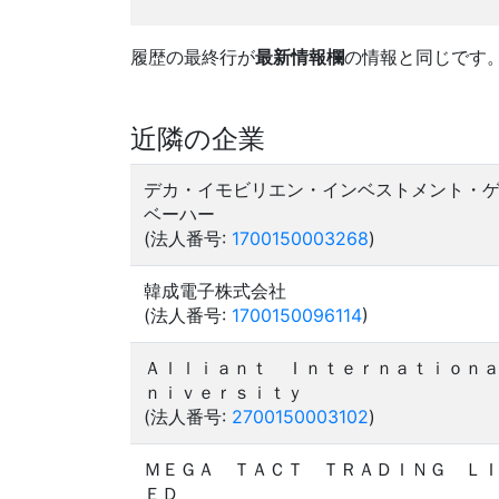
履歴の最終行が
最新情報欄
の情報と同じです
近隣の企業
デカ・イモビリエン・インベストメント・
ベーハー
(法人番号:
1700150003268
)
韓成電子株式会社
(法人番号:
1700150096114
)
Ａｌｌｉａｎｔ Ｉｎｔｅｒｎａｔｉｏｎ
ｎｉｖｅｒｓｉｔｙ
(法人番号:
2700150003102
)
ＭＥＧＡ ＴＡＣＴ ＴＲＡＤＩＮＧ Ｌ
ＥＤ