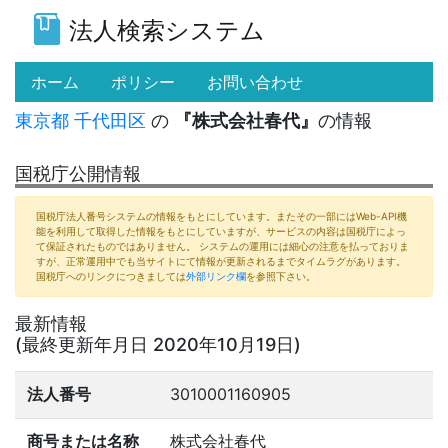
法人検索システム
(current)
ホーム
ポリシー
お問い合わせ
東京都
千代田区
の
『株式会社春代』
の情報
国税庁公開情報
国税庁法人番号システムの情報をもとにしています。またその一部にはWeb-API機
能を利用して取得した情報をもとにしていますが、サービスの内容は国税庁によっ
て保証されたものではありません。 システムの運用には細心の注意を払っておりま
すが、正常運用中でも当サイトにて情報が更新されるまでタイムラグがあります。
国税庁へのリンクにつきましては
外部リンク欄
を参照下さい。
最新情報
(最終更新年月日 2020年10月19日)
法人番号
3010001160905
商号または名称
株式会社春代