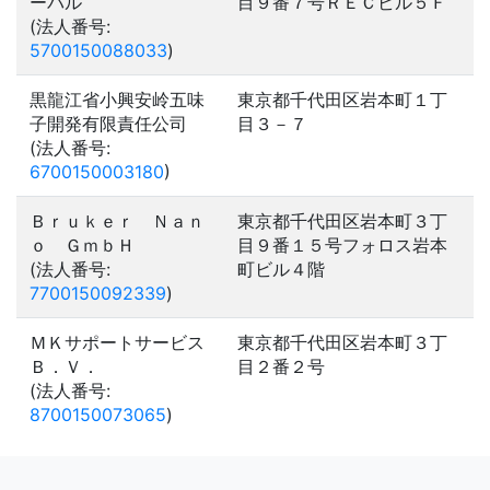
ーバル
目９番７号ＲＥＣビル５Ｆ
(法人番号:
5700150088033
)
黒龍江省小興安岭五味
東京都千代田区岩本町１丁
子開発有限責任公司
目３－７
(法人番号:
6700150003180
)
Ｂｒｕｋｅｒ Ｎａｎ
東京都千代田区岩本町３丁
ｏ ＧｍｂＨ
目９番１５号フォロス岩本
(法人番号:
町ビル４階
7700150092339
)
ＭＫサポートサービス
東京都千代田区岩本町３丁
Ｂ．Ｖ．
目２番２号
(法人番号:
8700150073065
)