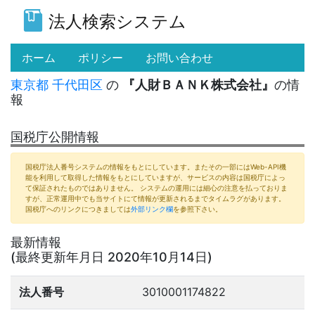
法人検索システム
(current)
ホーム
ポリシー
お問い合わせ
東京都
千代田区
の
『人財ＢＡＮＫ株式会社』
の情
報
国税庁公開情報
国税庁法人番号システムの情報をもとにしています。またその一部にはWeb-API機
能を利用して取得した情報をもとにしていますが、サービスの内容は国税庁によっ
て保証されたものではありません。 システムの運用には細心の注意を払っておりま
すが、正常運用中でも当サイトにて情報が更新されるまでタイムラグがあります。
国税庁へのリンクにつきましては
外部リンク欄
を参照下さい。
最新情報
(最終更新年月日 2020年10月14日)
法人番号
3010001174822