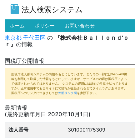
法人検索システム
(current)
ホーム
ポリシー
お問い合わせ
東京都
千代田区
の
『株式会社Ｂａｌｌｏｎｄ’ｏ
ｒ』
の情報
国税庁公開情報
国税庁法人番号システムの情報をもとにしています。またその一部にはWeb-API機
能を利用して取得した情報をもとにしていますが、サービスの内容は国税庁によっ
て保証されたものではありません。 システムの運用には細心の注意を払っておりま
すが、正常運用中でも当サイトにて情報が更新されるまでタイムラグがあります。
国税庁へのリンクにつきましては
外部リンク欄
を参照下さい。
最新情報
(最終更新年月日 2020年10月1日)
法人番号
3010001175309