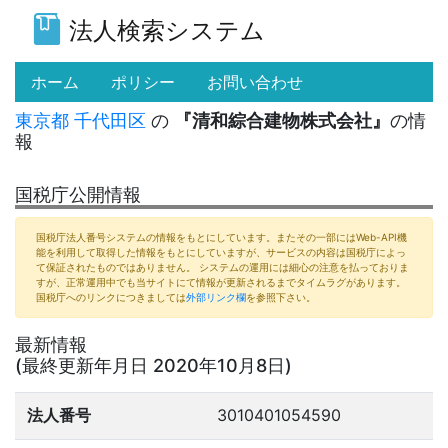
法人検索システム
(current)
ホーム
ポリシー
お問い合わせ
東京都
千代田区
の
『清和綜合建物株式会社』
の情
報
国税庁公開情報
国税庁法人番号システムの情報をもとにしています。またその一部にはWeb-API機
能を利用して取得した情報をもとにしていますが、サービスの内容は国税庁によっ
て保証されたものではありません。 システムの運用には細心の注意を払っておりま
すが、正常運用中でも当サイトにて情報が更新されるまでタイムラグがあります。
国税庁へのリンクにつきましては
外部リンク欄
を参照下さい。
最新情報
(最終更新年月日 2020年10月8日)
法人番号
3010401054590