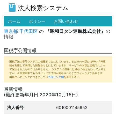
法人検索システム
(current)
ホーム
ポリシー
お問い合わせ
東京都
千代田区
の
『昭和日タン運航株式会社』
の
情報
国税庁公開情報
国税庁法人番号システムの情報をもとにしています。またその一部にはWeb-API機
能を利用して取得した情報をもとにしていますが、サービスの内容は国税庁によっ
て保証されたものではありません。 システムの運用には細心の注意を払っておりま
すが、正常運用中でも当サイトにて情報が更新されるまでタイムラグがあります。
国税庁へのリンクにつきましては
外部リンク欄
を参照下さい。
最新情報
(最終更新年月日 2020年10月15日)
法人番号
6010001145952