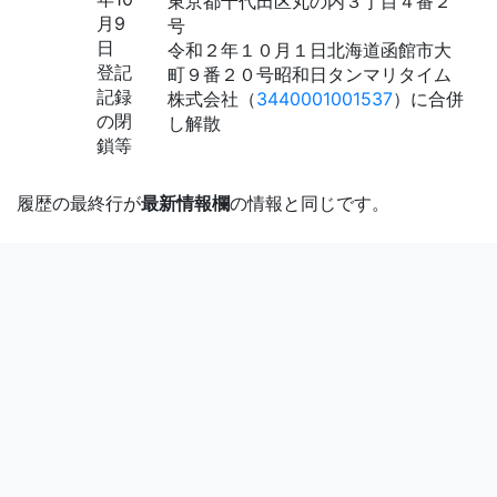
東京都千代田区丸の内３丁目４番２
月9
号
日
令和２年１０月１日北海道函館市大
登記
町９番２０号昭和日タンマリタイム
記録
株式会社（
3440001001537
）に合併
の閉
し解散
鎖等
履歴の最終行が
最新情報欄
の情報と同じです。