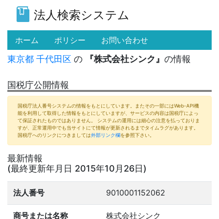
法人検索システム
(current)
ホーム
ポリシー
お問い合わせ
東京都
千代田区
の
『株式会社シンク』
の情報
国税庁公開情報
国税庁法人番号システムの情報をもとにしています。またその一部にはWeb-API機
能を利用して取得した情報をもとにしていますが、サービスの内容は国税庁によっ
て保証されたものではありません。 システムの運用には細心の注意を払っておりま
すが、正常運用中でも当サイトにて情報が更新されるまでタイムラグがあります。
国税庁へのリンクにつきましては
外部リンク欄
を参照下さい。
最新情報
(最終更新年月日 2015年10月26日)
法人番号
9010001152062
商号または名称
株式会社シンク