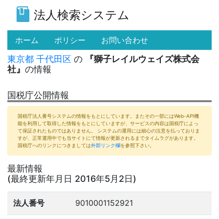
法人検索システム
(current)
ホーム
ポリシー
お問い合わせ
東京都
千代田区
の
『獅子レイルウェイズ株式会
社』
の情報
国税庁公開情報
国税庁法人番号システムの情報をもとにしています。またその一部にはWeb-API機
能を利用して取得した情報をもとにしていますが、サービスの内容は国税庁によっ
て保証されたものではありません。 システムの運用には細心の注意を払っておりま
すが、正常運用中でも当サイトにて情報が更新されるまでタイムラグがあります。
国税庁へのリンクにつきましては
外部リンク欄
を参照下さい。
最新情報
(最終更新年月日 2016年5月2日)
法人番号
9010001152921