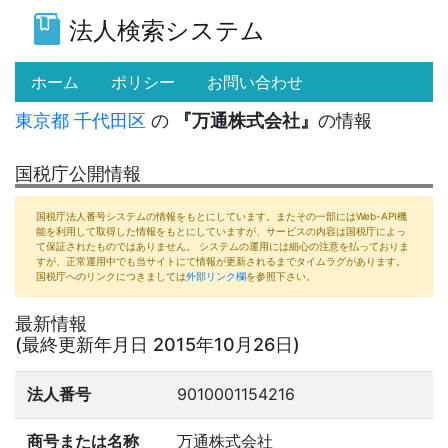
法人検索システム
(current)
ホーム
ポリシー
お問い合わせ
東京都
千代田区
の
『万通株式会社』
の情報
国税庁公開情報
国税庁法人番号システムの情報をもとにしています。またその一部にはWeb-API機
能を利用して取得した情報をもとにしていますが、サービスの内容は国税庁によっ
て保証されたものではありません。 システムの運用には細心の注意を払っておりま
すが、正常運用中でも当サイトにて情報が更新されるまでタイムラグがあります。
国税庁へのリンクにつきましては
外部リンク欄
を参照下さい。
最新情報
(最終更新年月日 2015年10月26日)
法人番号
9010001154216
商号または名称
万通株式会社