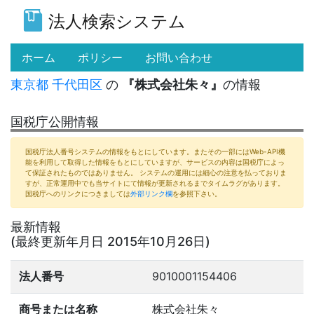
法人検索システム
(current)
ホーム
ポリシー
お問い合わせ
東京都
千代田区
の
『株式会社朱々』
の情報
国税庁公開情報
国税庁法人番号システムの情報をもとにしています。またその一部にはWeb-API機
能を利用して取得した情報をもとにしていますが、サービスの内容は国税庁によっ
て保証されたものではありません。 システムの運用には細心の注意を払っておりま
すが、正常運用中でも当サイトにて情報が更新されるまでタイムラグがあります。
国税庁へのリンクにつきましては
外部リンク欄
を参照下さい。
最新情報
(最終更新年月日 2015年10月26日)
法人番号
9010001154406
商号または名称
株式会社朱々