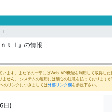
ｔｌ
ｎｔｌ』
の情報
います。またその一部にはWeb-API機能を利用して取得し
りません。 システムの運用には細心の注意を払っております
庁へのリンクにつきましては
外部リンク欄
を参照下さい。
6日)