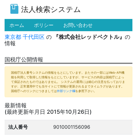
法人検索システム
(current)
ホーム
ポリシー
お問い合わせ
東京都
千代田区
の
『株式会社レッドベクトル』
の
情報
国税庁公開情報
国税庁法人番号システムの情報をもとにしています。またその一部にはWeb-API機
能を利用して取得した情報をもとにしていますが、サービスの内容は国税庁によっ
て保証されたものではありません。 システムの運用には細心の注意を払っておりま
すが、正常運用中でも当サイトにて情報が更新されるまでタイムラグがあります。
国税庁へのリンクにつきましては
外部リンク欄
を参照下さい。
最新情報
(最終更新年月日 2015年10月26日)
法人番号
9010001156096