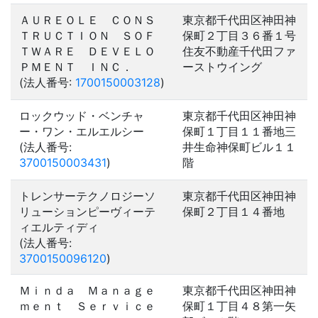
ＡＵＲＥＯＬＥ ＣＯＮＳ
東京都千代田区神田神
ＴＲＵＣＴＩＯＮ ＳＯＦ
保町２丁目３６番１号
ＴＷＡＲＥ ＤＥＶＥＬＯ
住友不動産千代田ファ
ＰＭＥＮＴ ＩＮＣ．
ーストウイング
(法人番号:
1700150003128
)
ロックウッド・ベンチャ
東京都千代田区神田神
ー・ワン・エルエルシー
保町１丁目１１番地三
(法人番号:
井生命神保町ビル１１
3700150003431
)
階
トレンサーテクノロジーソ
東京都千代田区神田神
リューションピーヴィーテ
保町２丁目１４番地
ィエルティディ
(法人番号:
3700150096120
)
Ｍｉｎｄａ Ｍａｎａｇｅ
東京都千代田区神田神
ｍｅｎｔ Ｓｅｒｖｉｃｅ
保町１丁目４８第一矢