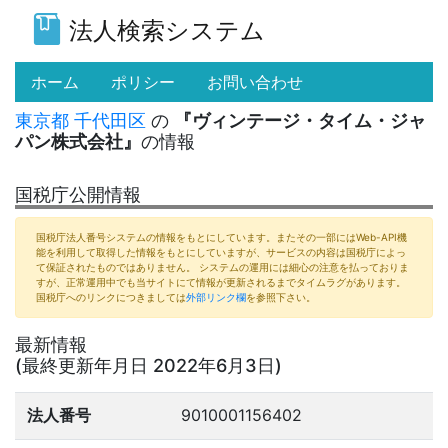
法人検索システム
(current)
ホーム
ポリシー
お問い合わせ
東京都
千代田区
の
『ヴィンテージ・タイム・ジャ
パン株式会社』
の情報
国税庁公開情報
国税庁法人番号システムの情報をもとにしています。またその一部にはWeb-API機
能を利用して取得した情報をもとにしていますが、サービスの内容は国税庁によっ
て保証されたものではありません。 システムの運用には細心の注意を払っておりま
すが、正常運用中でも当サイトにて情報が更新されるまでタイムラグがあります。
国税庁へのリンクにつきましては
外部リンク欄
を参照下さい。
最新情報
(最終更新年月日 2022年6月3日)
法人番号
9010001156402