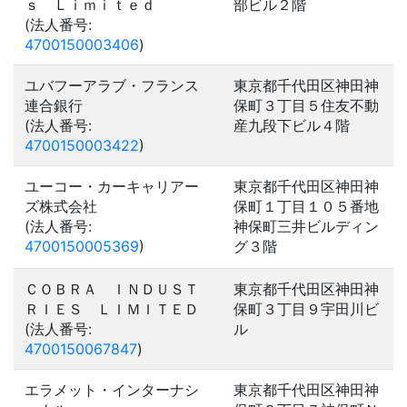
ｓ Ｌｉｍｉｔｅｄ
部ビル２階
(法人番号:
4700150003406
)
ユバフーアラブ・フランス
東京都千代田区神田神
連合銀行
保町３丁目５住友不動
(法人番号:
産九段下ビル４階
4700150003422
)
ユーコー・カーキャリアー
東京都千代田区神田神
ズ株式会社
保町１丁目１０５番地
(法人番号:
神保町三井ビルディン
4700150005369
)
グ３階
ＣＯＢＲＡ ＩＮＤＵＳＴ
東京都千代田区神田神
ＲＩＥＳ ＬＩＭＩＴＥＤ
保町３丁目９宇田川ビ
(法人番号:
ル
4700150067847
)
エラメット・インターナシ
東京都千代田区神田神