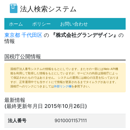
法人検索システム
(current)
ホーム
ポリシー
お問い合わせ
東京都
千代田区
の
『株式会社グランデザイン』
の
情報
国税庁公開情報
国税庁法人番号システムの情報をもとにしています。またその一部にはWeb-API機
能を利用して取得した情報をもとにしていますが、サービスの内容は国税庁によっ
て保証されたものではありません。 システムの運用には細心の注意を払っておりま
すが、正常運用中でも当サイトにて情報が更新されるまでタイムラグがあります。
国税庁へのリンクにつきましては
外部リンク欄
を参照下さい。
最新情報
(最終更新年月日 2015年10月26日)
法人番号
9010001157111