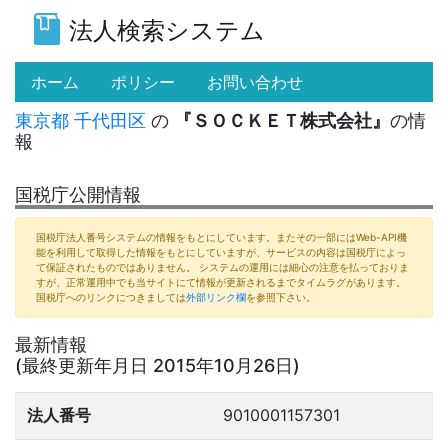
法人検索システム
(current)
ホーム
ポリシー
お問い合わせ
東京都
千代田区
の
『ＳＯＣＫＥＴ株式会社』
の情
報
国税庁公開情報
国税庁法人番号システムの情報をもとにしています。またその一部にはWeb-API機
能を利用して取得した情報をもとにしていますが、サービスの内容は国税庁によっ
て保証されたものではありません。 システムの運用には細心の注意を払っておりま
すが、正常運用中でも当サイトにて情報が更新されるまでタイムラグがあります。
国税庁へのリンクにつきましては
外部リンク欄
を参照下さい。
最新情報
(最終更新年月日 2015年10月26日)
法人番号
9010001157301