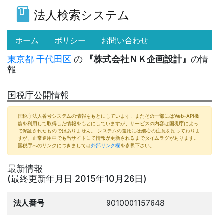
法人検索システム
(current)
ホーム
ポリシー
お問い合わせ
東京都
千代田区
の
『株式会社ＮＫ企画設計』
の情
報
国税庁公開情報
国税庁法人番号システムの情報をもとにしています。またその一部にはWeb-API機
能を利用して取得した情報をもとにしていますが、サービスの内容は国税庁によっ
て保証されたものではありません。 システムの運用には細心の注意を払っておりま
すが、正常運用中でも当サイトにて情報が更新されるまでタイムラグがあります。
国税庁へのリンクにつきましては
外部リンク欄
を参照下さい。
最新情報
(最終更新年月日 2015年10月26日)
法人番号
9010001157648