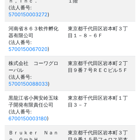
ｎ，Ｉｎｃ．
１階
(法人番号:
5700150003272
)
河南省８６３軟件孵化
東京都千代田区岩本町３丁
器有限公司
目１－８－６Ｆ
(法人番号:
5700150067020
)
株式会社 コーワグロ
東京都千代田区岩本町２丁
ーバル
目９番７号ＲＥＣビル５Ｆ
(法人番号:
5700150088033
)
黒龍江省小興安岭五味
東京都千代田区岩本町１丁
子開発有限責任公司
目３－７
(法人番号:
6700150003180
)
Ｂｒｕｋｅｒ Ｎａｎ
東京都千代田区岩本町３丁
ｏ ＧｍｂＨ
目９番１５号フォロス岩本