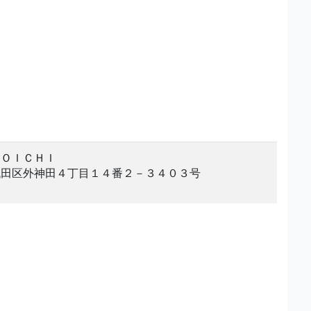
ＨＯＩＣＨＩ
代田区外神田４丁目１４番２－３４０３号
。