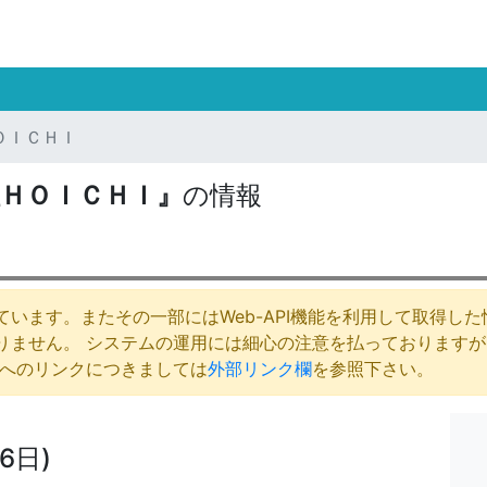
ＯＩＣＨＩ
ＨＯＩＣＨＩ』
の情報
います。またその一部にはWeb-API機能を利用して取得し
りません。 システムの運用には細心の注意を払っております
庁へのリンクにつきましては
外部リンク欄
を参照下さい。
6日)