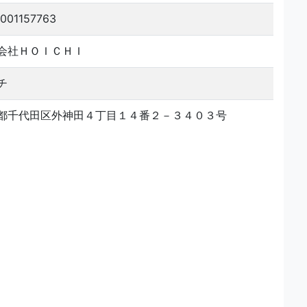
001157763
会社ＨＯＩＣＨＩ
チ
都千代田区外神田４丁目１４番２－３４０３号