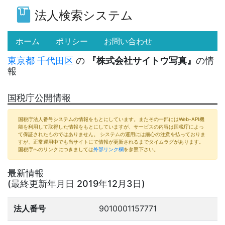
法人検索システム
(current)
ホーム
ポリシー
お問い合わせ
東京都
千代田区
の
『株式会社サイトウ写真』
の情
報
国税庁公開情報
国税庁法人番号システムの情報をもとにしています。またその一部にはWeb-API機
能を利用して取得した情報をもとにしていますが、サービスの内容は国税庁によっ
て保証されたものではありません。 システムの運用には細心の注意を払っておりま
すが、正常運用中でも当サイトにて情報が更新されるまでタイムラグがあります。
国税庁へのリンクにつきましては
外部リンク欄
を参照下さい。
最新情報
(最終更新年月日 2019年12月3日)
法人番号
9010001157771