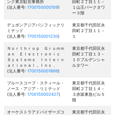
ンク東京駐在事務所
田町２丁目１１－
(法人番号:
1700150000109
)
１山王パークタワ
ー３階
デュポンアジアパシフィックリ
東京都千代田区永
ミテッド
田町２丁目１１－
(法人番号:
1700150001230
)
１
Ｎｏｒｔｈｒｏｐ Ｇｒｕｍｍ
東京都千代田区永
ａｎ Ｅｌｅｃｔｒｏｎｉｃ
田町２丁目１３－
Ｓｙｓｔｅｍｓ Ｉｎｔｅｒｎ
１０プルデンシャ
ａｔｉｏｎａｌ，Ｉｎｃ．
ルタワー
(法人番号:
1700150001866
)
ブルースコープ・スティール・
東京都千代田区永
ノース・アジア・リミテッド
田町２丁目１４－
(法人番号:
1700150002427
)
３赤坂東急ビル５
階
オーケストラアドバイザーズコ
東京都千代田区永