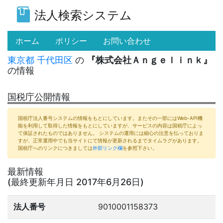
法人検索システム
(current)
ホーム
ポリシー
お問い合わせ
東京都
千代田区
の
『株式会社Ａｎｇｅｌｉｎｋ』
の情報
国税庁公開情報
国税庁法人番号システムの情報をもとにしています。またその一部にはWeb-API機
能を利用して取得した情報をもとにしていますが、サービスの内容は国税庁によっ
て保証されたものではありません。 システムの運用には細心の注意を払っておりま
すが、正常運用中でも当サイトにて情報が更新されるまでタイムラグがあります。
国税庁へのリンクにつきましては
外部リンク欄
を参照下さい。
最新情報
(最終更新年月日 2017年6月26日)
法人番号
9010001158373