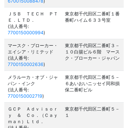
6700150088478
)
ＪＳＢ ＴＥＣＨ ＰＴ
東京都千代田区二番町１番
Ｅ．ＬＴＤ．
番町ハイム６３３号室
(法人番号:
7700150000994
)
マースク・ブローカー・
東京都千代田区二番町３－
エイシア・リミテッド
１０白揚ビル６階 マース
(法人番号:
ク・ブローカー・ジャパン
7700150002636
)
メラルーカ・オブ・ジャ
東京都千代田区二番町５－
パン・インク
６あいおいニッセイ同和損
(法人番号:
保二番町ビル
7700150002719
)
ＧＣＰ Ａｄｖｉｓｏｒ
東京都千代田区二番町５－
ｙ ＆ Ｃｏ．（Ｃａｙ
１
ｍａｎ）Ｌｔｄ．
(法人番号: