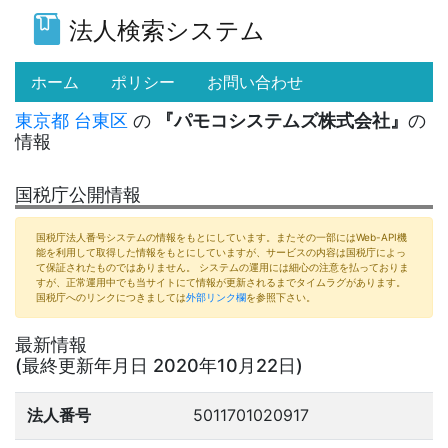
法人検索システム
(current)
ホーム
ポリシー
お問い合わせ
東京都
台東区
の
『パモコシステムズ株式会社』
の
情報
国税庁公開情報
国税庁法人番号システムの情報をもとにしています。またその一部にはWeb-API機
能を利用して取得した情報をもとにしていますが、サービスの内容は国税庁によっ
て保証されたものではありません。 システムの運用には細心の注意を払っておりま
すが、正常運用中でも当サイトにて情報が更新されるまでタイムラグがあります。
国税庁へのリンクにつきましては
外部リンク欄
を参照下さい。
最新情報
(最終更新年月日 2020年10月22日)
法人番号
5011701020917