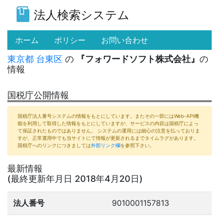
法人検索システム
(current)
ホーム
ポリシー
お問い合わせ
東京都
台東区
の
『フォワードソフト株式会社』
の
情報
国税庁公開情報
国税庁法人番号システムの情報をもとにしています。またその一部にはWeb-API機
能を利用して取得した情報をもとにしていますが、サービスの内容は国税庁によっ
て保証されたものではありません。 システムの運用には細心の注意を払っておりま
すが、正常運用中でも当サイトにて情報が更新されるまでタイムラグがあります。
国税庁へのリンクにつきましては
外部リンク欄
を参照下さい。
最新情報
(最終更新年月日 2018年4月20日)
法人番号
9010001157813