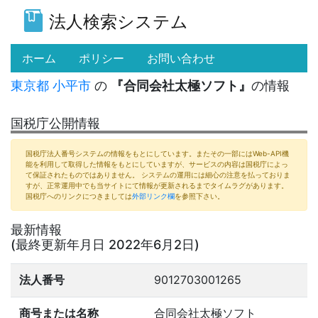
法人検索システム
(current)
ホーム
ポリシー
お問い合わせ
東京都
小平市
の
『合同会社太極ソフト』
の情報
国税庁公開情報
国税庁法人番号システムの情報をもとにしています。またその一部にはWeb-API機
能を利用して取得した情報をもとにしていますが、サービスの内容は国税庁によっ
て保証されたものではありません。 システムの運用には細心の注意を払っておりま
すが、正常運用中でも当サイトにて情報が更新されるまでタイムラグがあります。
国税庁へのリンクにつきましては
外部リンク欄
を参照下さい。
最新情報
(最終更新年月日 2022年6月2日)
法人番号
9012703001265
商号または名称
合同会社太極ソフト