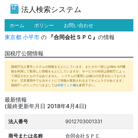
法人検索システム
(current)
ホーム
ポリシー
お問い合わせ
東京都
小平市
の
『合同会社ＳＰＣ』
の情報
国税庁公開情報
国税庁法人番号システムの情報をもとにしています。またその一部にはWeb-API機
能を利用して取得した情報をもとにしていますが、サービスの内容は国税庁によっ
て保証されたものではありません。 システムの運用には細心の注意を払っておりま
すが、正常運用中でも当サイトにて情報が更新されるまでタイムラグがあります。
国税庁へのリンクにつきましては
外部リンク欄
を参照下さい。
最新情報
(最終更新年月日 2018年4月4日)
法人番号
9012703001331
商号または名称
合同会社ＳＰＣ