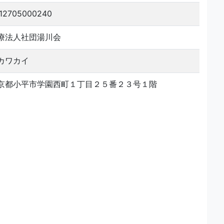
12705000240
療法人社団湯川会
カワカイ
京都小平市学園西町１丁目２５番２３号１階