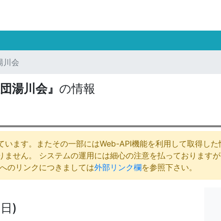
湯川会
団湯川会』
の情報
います。またその一部にはWeb-API機能を利用して取得し
りません。 システムの運用には細心の注意を払っております
庁へのリンクにつきましては
外部リンク欄
を参照下さい。
日)