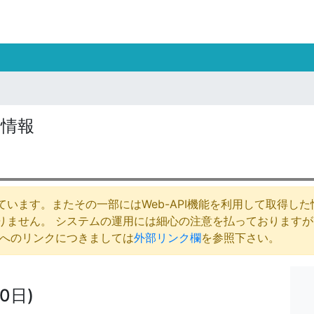
の情報
います。またその一部にはWeb-API機能を利用して取得し
りません。 システムの運用には細心の注意を払っております
庁へのリンクにつきましては
外部リンク欄
を参照下さい。
0日)