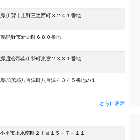
重県伊賀市上野三之西町３２４１番地
重県熊野市新鹿町６８０番地
重県度会郡南伊勢町東宮２３８１番地
阜県加茂郡八百津町八百津４３４５番地の１
さらに表示
小平市上水南町２丁目１５－７－１１