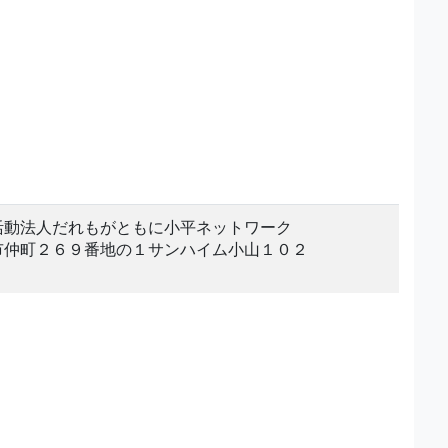
活動法人だれもがともに小平ネットワーク
市仲町２６９番地の１サンハイム小山１０２
。