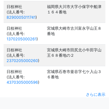
日枝神社
福岡県大川市大字小保字中船津
(法人番号:
１６４番地
8290005011741
)
日枝神社
宮城県大崎市古川富永字山王８
(法人番号:
番地
1370205000261
)
日枝神社
宮城県大崎市田尻北小牛田字山
(法人番号:
王６８番地の２
2370205000260
)
日枝神社
宮城県石巻市釜谷字七ケ入山３
(法人番号:
６番地
4370305000596
)
さらに表示