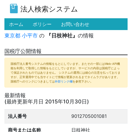
法人検索システム
(current)
ホーム
ポリシー
お問い合わせ
東京都
小平市
の
『日枝神社』
の情報
国税庁公開情報
国税庁法人番号システムの情報をもとにしています。またその一部にはWeb-API機
能を利用して取得した情報をもとにしていますが、サービスの内容は国税庁によっ
て保証されたものではありません。 システムの運用には細心の注意を払っておりま
すが、正常運用中でも当サイトにて情報が更新されるまでタイムラグがあります。
国税庁へのリンクにつきましては
外部リンク欄
を参照下さい。
最新情報
(最終更新年月日 2015年10月30日)
法人番号
9012705001081
商号または名称
日枝神社