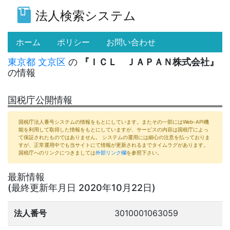
法人検索システム
(current)
ホーム
ポリシー
お問い合わせ
東京都
文京区
の
『ＩＣＬ ＪＡＰＡＮ株式会社』
の情報
国税庁公開情報
国税庁法人番号システムの情報をもとにしています。またその一部にはWeb-API機
能を利用して取得した情報をもとにしていますが、サービスの内容は国税庁によっ
て保証されたものではありません。 システムの運用には細心の注意を払っておりま
すが、正常運用中でも当サイトにて情報が更新されるまでタイムラグがあります。
国税庁へのリンクにつきましては
外部リンク欄
を参照下さい。
最新情報
(最終更新年月日 2020年10月22日)
法人番号
3010001063059