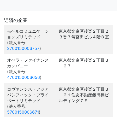
近隣の企業
モベルコミュニケーシ
東京都文京区後楽２丁目２
ョンズリミテッド
３番７号宮田ビル４階Ｂ室
(法人番号:
2700150006757
)
オペラ・ファイナンス
東京都文京区後楽２丁目３
カンパニー
－２７
(法人番号:
4700150006656
)
コヴァンシス・アジア
東京都文京区後楽２丁目３
パシフィック・プライ
－２１住友不動産飯田橋ビ
ベートリミテッド
ルディング７Ｆ
(法人番号:
5700150006671
)