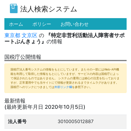
法人検索システム
(current)
ホーム
ポリシー
お問い合わせ
東京都
文京区
の
『特定非営利活動法人障害者サポ
ートぶんきょう』
の情報
国税庁公開情報
国税庁法人番号システムの情報をもとにしています。またその一部にはWeb-API機
能を利用して取得した情報をもとにしていますが、サービスの内容は国税庁によっ
て保証されたものではありません。 システムの運用には細心の注意を払っておりま
すが、正常運用中でも当サイトにて情報が更新されるまでタイムラグがあります。
国税庁へのリンクにつきましては
外部リンク欄
を参照下さい。
最新情報
(最終更新年月日 2020年10月5日)
法人番号
3010005012887